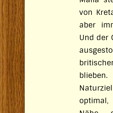
von Kret
aber im
Und der O
ausgest
britisch
blieben
Naturzie
optimal,