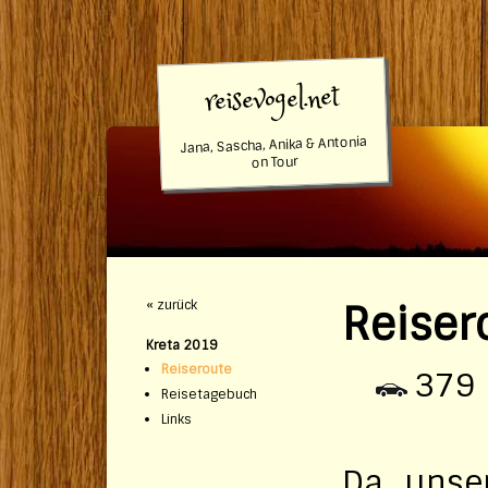
reisevogel.net
Jana, Sascha, Anika & Antonia
on Tour
« zurück
Reiser
Kreta 2019
Reiseroute
379
Reisetagebuch
Links
Da unser