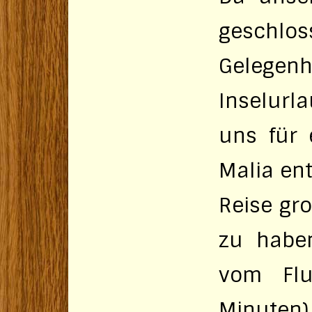
geschlos
Gelegen
Inselurl
uns für 
Malia en
Reise gro
zu haben
vom Flu
Minuten)