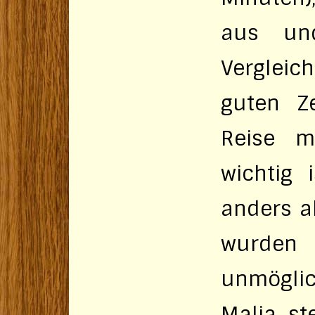
aus un
Vergleic
guten Z
Reise m
wichtig 
anders a
wurden
unmöglic
Malia st