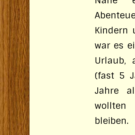
Nähe e
Abente
Kindern 
war es e
Urlaub, 
(fast 5 
Jahre a
wollten
bleiben.