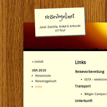
reisevogel.net
Jana, Sascha, Anika & Antonia
on Tour
« zurück
Links
USA 2010
Reisevorbereitung
Reiseroute
ESTA - elektro
Reisetagebuch
Transport
Links
Billiger-Camper.
Unterkunft